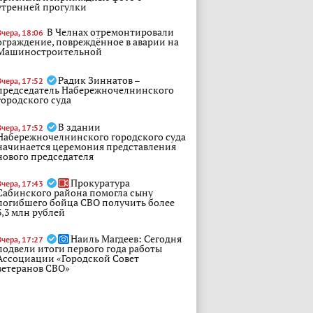
утренней прогулки
В Челнах отремонтировали
Вчера, 18:06
ограждение, повреждённое в аварии на
Машиностроительной
Радик Зиннатов –
Вчера, 17:52
председатель Набережночелнинского
городского суда
В здании
Вчера, 17:52
Набережночелнинского городского суда
начинается церемония представления
нового председателя
Прокуратура
Вчера, 17:43
Сабинского района помогла сыну
погибшего бойца СВО получить более
3,3 млн рублей
Наиль Магдеев: Сегодня
Вчера, 17:27
подвели итоги первого года работы
Ассоциации «Городской Совет
ветеранов СВО»
Нового председателя
Вчера, 17:26
городского суда представили в Челнах