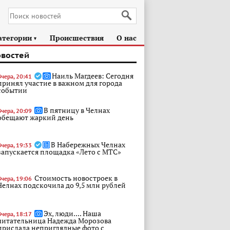
атегории
Происшествия
О нас
►
овостей
Наиль Магдеев: Сегодня
Вчера, 20:41
принял участие в важном для города
событии
В пятницу в Челнах
Вчера, 20:09
обещают жаркий день
В Набережных Челнах
Вчера, 19:33
запускается площадка «Лето с МТС»
Стоимость новостроек в
Вчера, 19:06
Челнах подскочила до 9,5 млн рублей
Эх, люди.... Наша
Вчера, 18:17
читательница Надежда Морозова
прислала неприглядные фото с