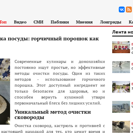
Топ
Видео
СМИ
Паблики
Мнения
Лонгриды
К
Лента н
тка посуды: горчичный порошок как
Современные кулинары и домохозяйки
постоянно ищут простые, но эффективные
методы очистки посуды. Один из таких
методов - использование горчичного
порошка. Этот доступный ингредиент не
только безопасен для здоровья, но и
способен вернуть кухонной утвари
первоначальный блеск без лишних усилий.
Уникальный метод очистки
сковороды
Очистка сковород, кастрюль и противней с
настоящей находкой для тех, кто ценит время и