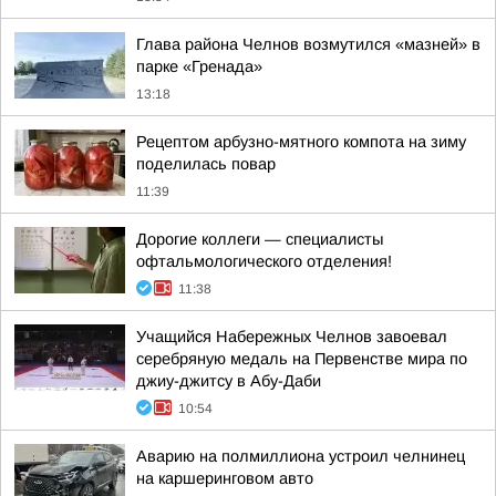
Глава района Челнов возмутился «мазней» в
парке «Гренада»
13:18
Рецептом арбузно-мятного компота на зиму
поделилась повар
11:39
Дорогие коллеги — специалисты
офтальмологического отделения!
11:38
Учащийся Набережных Челнов завоевал
серебряную медаль на Первенстве мира по
джиу-джитсу в Абу-Даби
10:54
Аварию на полмиллиона устроил челнинец
на каршеринговом авто