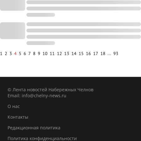
1
2
3
4
5
6
7
8
9
10
11
12
13
14
15
16
17
18
...
93
© Лента новостей Набережных Челнов
Email:
info@chelny-news.ru
О нас
Контакты
Редакционная политика
Политика конфиденциальности