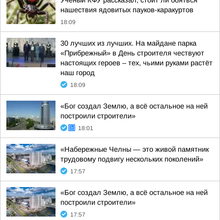
Ученый КФУ рассказал, стоит ли бояться
нашествия ядовитых пауков-каракуртов
18:09
30 лучших из лучших. На майдане парка
«Прибрежный» в День строителя чествуют
настоящих героев – тех, чьими руками растёт
наш город
18:09
«Бог создал Землю, а всё остальное на ней
построили строители»
18:01
«Набережные Челны — это живой памятник
трудовому подвигу нескольких поколений»
17:57
«Бог создал Землю, а всё остальное на ней
построили строители»
17:57