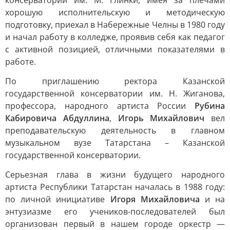
консерватории им. М. Глинки, имея за плечами
хорошую исполнительскую и методическую
подготовку, приехал в Набережные Челны в 1980 году
и начал работу в колледже, проявив себя как педагог
с активной позицией, отличными показателями в
работе.
По приглашению ректора Казанской
государственной консерватории им. Н. Жиганова,
профессора, народного артиста России
Рубина
Кабировича Абдуллина
,
Игорь Михайлович
вел
преподавательскую деятельность в главном
музыкальном вузе Татарстана – Казанской
государственной консерватории.
Серьезная глава в жизни будущего народного
артиста Республики Татарстан началась в 1988 году:
по личной инициативе
Игоря Михайловича
и на
энтузиазме его учеников-последователей был
организован первый в нашем городе оркестр —