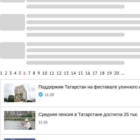
1
2
3
4
5
6
7
8
9
10
11
12
13
14
15
16
17
18
19
20
...
Поддержим Татарстан на фестивале уличного 
11:38
Средняя пенсия в Татарстане достигла 25 тыс
11:36