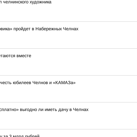
л челнинского художника
овика» пройдет в Набережных Челнах
етаются вместе
в честь юбилеев Челнов и «КАМАЗа»
есплатно» выгодно ли иметь дачу в Челнах
у за 3 млрд рублей