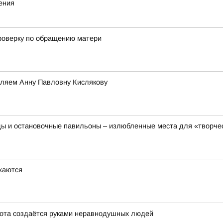
ения
роверку по обращению матери
авляем Анну Павловну Кислякову
ды и остановочные павильоны – излюбленные места для «творче
жаются
сота создаётся руками неравнодушных людей