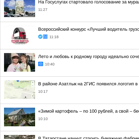
На Госуслугах стартовало голосование за мура
11:27
Всероссийский конкурс «Лучший водитель груз
11:18
Лето и любовь к родному городу идеально соч
10:40
В районе Азатлык на 2ГИС появился логотип 
10:17
«Зимой картофель – по 100 рублей, а свой – б
10:10
В Татарстане начнут строить бумажную фабрик