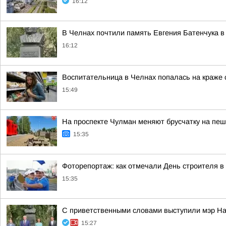
16:12
В Челнах почтили память Евгения Батенчука в
16:12
Воспитательница в Челнах попалась на краже 
15:49
На проспекте Чулман меняют брусчатку на пе
15:35
Фоторепортаж: как отмечали День строителя в
15:35
С приветственными словами выступили мэр На
15:27