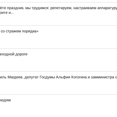
дёте праздник, мы трудимся: репетируем, настраиваем аппарату
ите и...
 со стражем порядка»
еходной дороге
иль Магдеев, депутат Госдумы Альфия Когогина и замминистра 
 людям