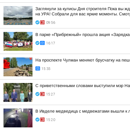
Заглянули за кулисы Дня строителя Пока вы ж
на УРА! Собрали для вас яркие моменты. Смотр
09:56
В парке «Прибрежный» прошла акция «Зарядка
16:17
На проспекте Чулман меняют брусчатку на пеш
15:35
С приветственными словами выступили мэр На
15:27
В Ивделе медведица с медвежатами вышли к
15:20