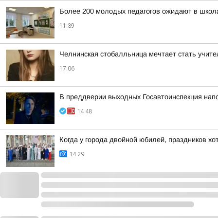
Более 200 молодых педагогов ожидают в школ
11:39
Челнинская стобалльница мечтает стать учите
17:06
В преддверии выходных Госавтоинспекция нап
14:48
Когда у города двойной юбилей, праздников хо
14:29