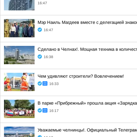
16:47
Мэр Наиль Магдеев вместе с делегацией знак
16:47
Сделано в Челнах!. Мощная техника в количе
16:38
Чем удивляют строители? Вовлечением!
16:33
В парке «Прибрежный» прошла акция «Зарядка
16:17
Уважаемые челнинцы!. Официальный Телеграм