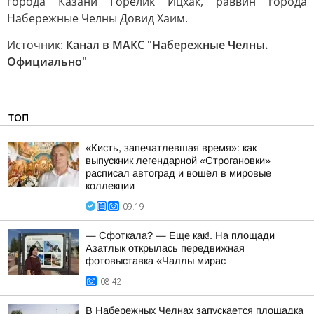
города Казани Горелик Ицхак, раввин города
Набережные Челны Довид Хаим.
Источник:
Канал в МАКС "Набережные Челны.
Официально"
ТОП
«Кисть, запечатлевшая время»: как
выпускник легендарной «Строгановки»
расписал автоград и вошёл в мировые
коллекции
09:19
— Сфоткала? — Еще как!. На площади
Азатлык открылась передвижная
фотовыставка «Чаллы мирас
08:42
В Набережных Челнах запускается площадка