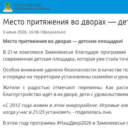
Место притяжения во дворах — де
Официально
3 июня 2026, 15:06
Место притяжения во дворах — детские площадки!
В 21-м комплексе Замелекесья благодаря программе 
современная детская площадка, которая уже стала то
Особое внимание уделено безопасности: в качестве п
и порядка на территории установлены скамейки и урны
Жители с радостью отмечают перемены. Как расс
благоустройство идёт в их дворе, дети с удовольствие
«
С 2012 года живем в этом микрорайоне. Игровые эл
когда у нас в 21/25 установят
», - поделилась она.
В этом году программа #НашДвор2026 в Замелекесье охв