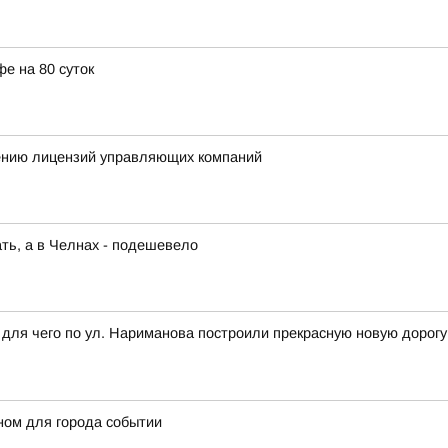
е на 80 суток
шению лицензий управляющих компаний
ть, а в Челнах - подешевело
ля чего по ул. Нариманова построили прекрасную новую дорогу с
ном для города событии