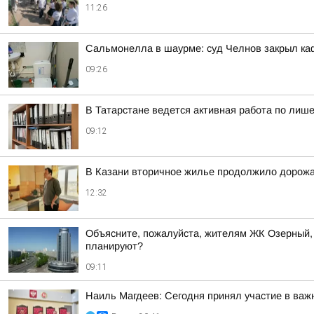
11:26
Сальмонелла в шаурме: суд Челнов закрыл каф
09:26
В Татарстане ведется активная работа по ли
09:12
В Казани вторичное жилье продолжило дорожа
12:32
Объясните, пожалуйста, жителям ЖК Озерный, д
планируют?
09:11
Наиль Магдеев: Сегодня принял участие в важ