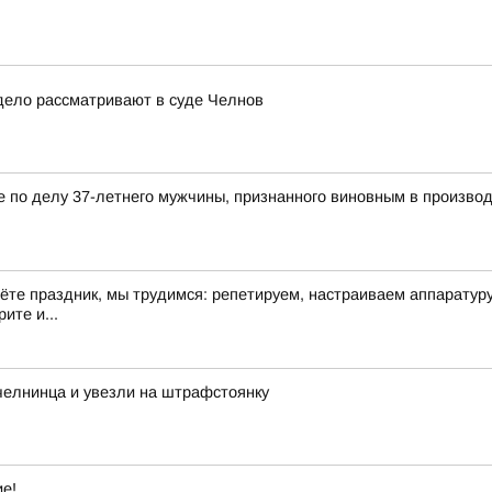
дело рассматривают в суде Челнов
по делу 37-летнего мужчины, признанного виновным в производс
дёте праздник, мы трудимся: репетируем, настраиваем аппарату
ите и...
 челнинца и увезли на штрафстоянку
ие!