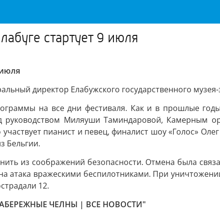
лабуге стартует 9 июля
 июля
ральный директор Елабужского государственного музея-
граммы на все дни фестиваля. Как и в прошлые годы,
д руководством Миляуши Таминдаровой, Камерным орк
 участвует пианист и певец, финалист шоу «Голос» Оле
з Бельгии.
нить из соображений безопасности. Отмена была связа
шена атака вражескими беспилотниками. При уничтожен
страдали 12.
НАБЕРЕЖНЫЕ ЧЕЛНЫ | ВСЕ НОВОСТИ"