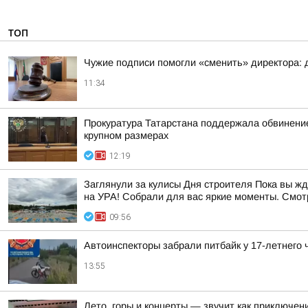
ТОП
Чужие подписи помогли «сменить» директора: 
11:34
Прокуратура Татарстана поддержала обвинение 
крупном размерах
12:19
Заглянули за кулисы Дня строителя Пока вы ж
на УРА! Собрали для вас яркие моменты. Смотр
09:56
Автоинспекторы забрали питбайк у 17-летнего
13:55
Лето, горы и концерты — звучит как приключен