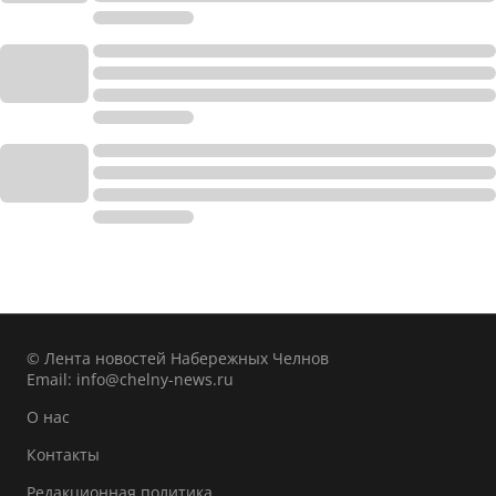
© Лента новостей Набережных Челнов
Email:
info@chelny-news.ru
О нас
Контакты
Редакционная политика