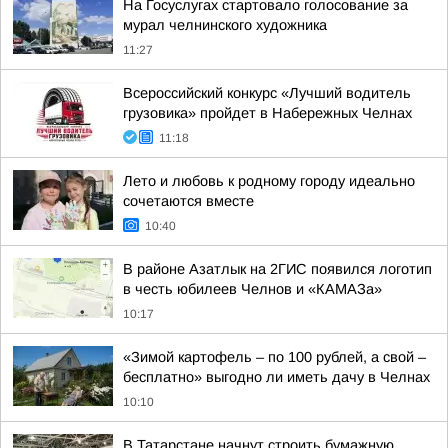
На Госуслугах стартовало голосование за
мурал челнинского художника
11:27
Всероссийский конкурс «Лучший водитель
грузовика» пройдет в Набережных Челнах
11:18
Лето и любовь к родному городу идеально
сочетаются вместе
10:40
В районе Азатлык на 2ГИС появился логотип
в честь юбилеев Челнов и «КАМАЗа»
10:17
«Зимой картофель – по 100 рублей, а свой –
бесплатно» выгодно ли иметь дачу в Челнах
10:10
В Татарстане начнут строить бумажную