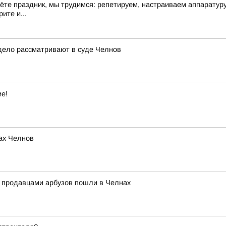
дёте праздник, мы трудимся: репетируем, настраиваем аппарату
ите и...
дело рассматривают в суде Челнов
ие!
ах Челнов
с продавцами арбузов пошли в Челнах