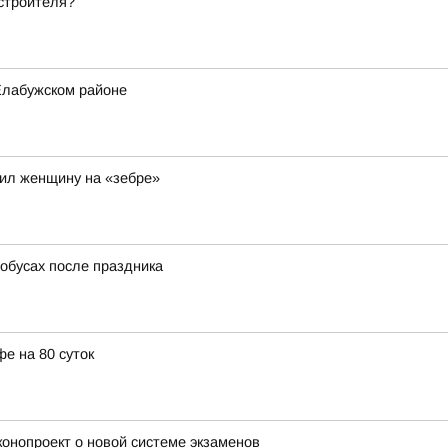
строителя?
Елабужском районе
ил женщину на «зебре»
тобусах после праздника
е на 80 суток
конопроект о новой системе экзаменов