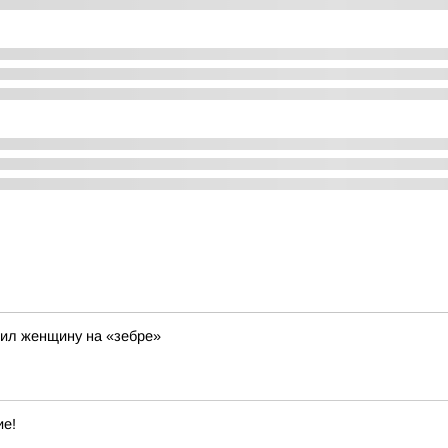
ил женщину на «зебре»
ие!