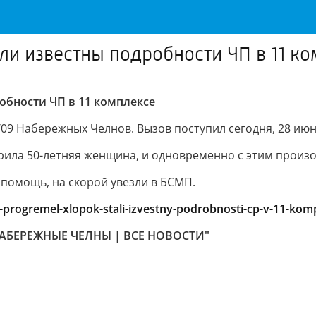
али известны подробности ЧП в 11 к
робности ЧП в 11 комплексе
09 Набережных Челнов. Вызов поступил сегодня, 28 июня,
рила 50-летняя женщина, и одновременно с этим произ
 помощь, на скорой увезли в БСМП.
-i-progremel-xlopok-stali-izvestny-podrobnosti-cp-v-11-kom
НАБЕРЕЖНЫЕ ЧЕЛНЫ | ВСЕ НОВОСТИ"