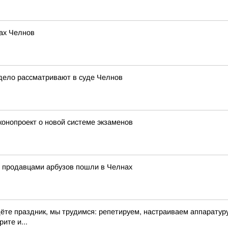
ах Челнов
дело рассматривают в суде Челнов
конопроект о новой системе экзаменов
с продавцами арбузов пошли в Челнах
дёте праздник, мы трудимся: репетируем, настраиваем аппарату
ите и...