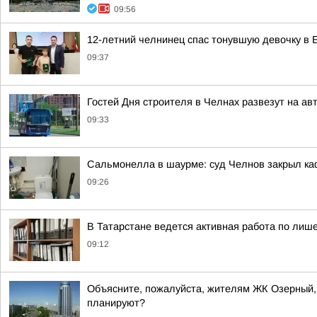
09:56
12-летний челнинец спас тонувшую девочку в 
09:37
Гостей Дня строителя в Челнах развезут на ав
09:33
Сальмонелла в шаурме: суд Челнов закрыл каф
09:26
В Татарстане ведется активная работа по ли
09:12
Объясните, пожалуйста, жителям ЖК Озерный, д
планируют?