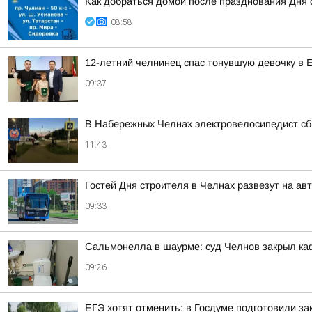
Как добраться домой после празднования Дня 
08:58
12-летний челнинец спас тонувшую девочку в 
09:37
В Набережных Челнах электровелосипедист сб
11:43
Гостей Дня строителя в Челнах развезут на ав
09:33
Сальмонелла в шаурме: суд Челнов закрыл каф
09:26
ЕГЭ хотят отменить: в Госдуме подготовили за