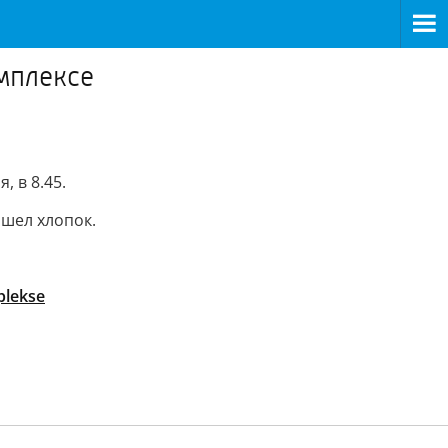
омплексе
 в 8.45.
ошел хлопок.
plekse