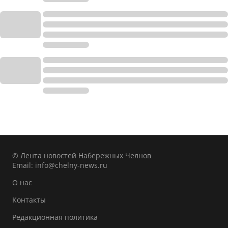
© Лента новостей Набережных Челнов
Email:
info@chelny-news.ru
О нас
Контакты
Редакционная политика