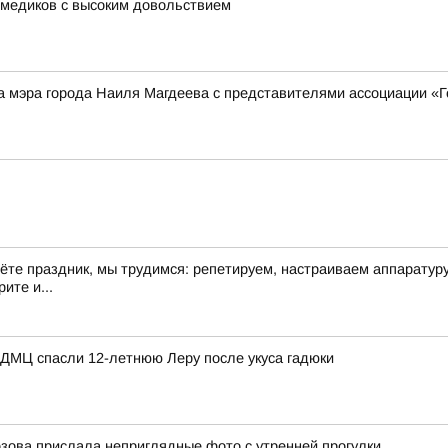
 медиков с высоким довольствием
а мэра города Наиля Магдеева с представителями ассоциации «
дёте праздник, мы трудимся: репетируем, настраиваем аппарату
ите и...
КДМЦ спасли 12-летнюю Леру после укуса гадюки
зова прислала неприглядные фото с утренней прогулки