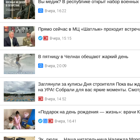
Вы медик? В республике открыт набор военных
Вчера, 16:22
Прямо сейчас в МЦ «Шатлык» проходит встреч
Вчера, 15:15
В пятницу в Челнах обещают жаркий день
Вчера, 20:09
Заглянули за кулисы Дня строителя Пока вы ж
на УРА! Собрали для вас яркие моменты. Смотр
Вчера, 14:52
«Подарок на день рождения — жизнь»: врачи 
Вчера, 16:41
Эх, люди.... Наша читательница Надежда Моро