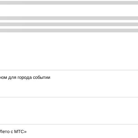
ном для города событии
«Лето с МТС»