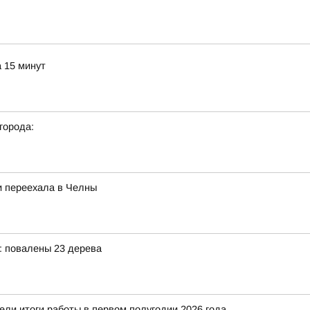
а 15 минут
города:
и переехала в Челны
: повалены 23 дерева
ели итоги работы в первом полугодии 2026 года