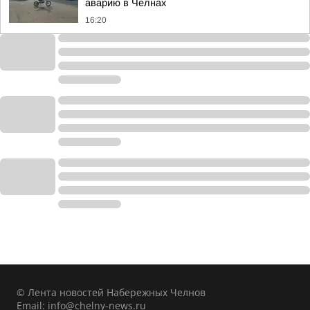
аварию в Челнах
16:20
© Лента новостей Набережных Челнов
Email:
info@chelny-news.ru