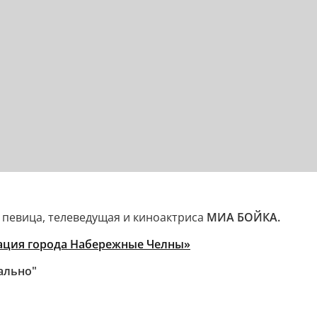
 певица, телеведущая и киноактриса
МИА БОЙКА.
ация города Набережные Челны»
ально"