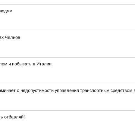
 людям
ах Челнов
лем и побывать в Италии
оминает о недопустимости управления транспортным средством 
ть отбавляй!