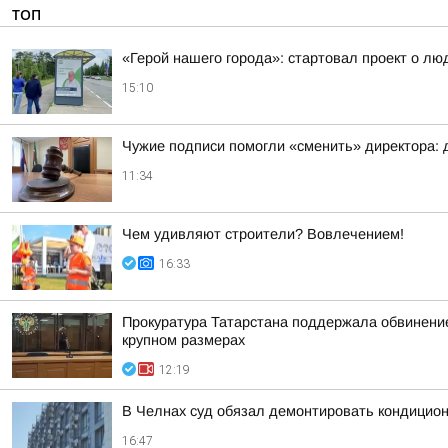
ТОП
«Герой нашего города»: стартовал проект о лю
15:10
Чужие подписи помогли «сменить» директора: 
11:34
Чем удивляют строители? Вовлечением!
16:33
Прокуратура Татарстана поддержала обвинение 
крупном размерах
12:19
В Челнах суд обязал демонтировать кондицио
16:47