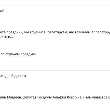
ие!
дёте праздник, мы трудимся: репетируем, настраиваем аппарату
ите и...
 со стражем порядка»
еходной дороге
иль Магдеев, депутат Госдумы Альфия Когогина и замминистра 