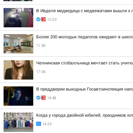
В Ивделе медведица с медвежатами вышли к
15:20
Более 200 молодых педагогов ожидают в школ
11:39
Челнинская стобалльница мечтает стать учите
17:06
В преддверии выходных Госавтоинспекция нап
14:48
Когда у города двойной юбилей, праздников хо
14:29