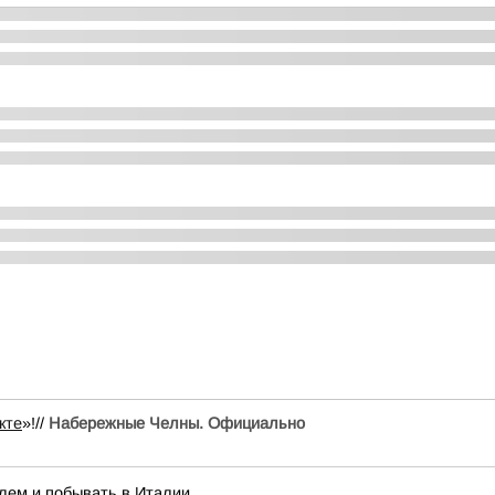
кте
»!//
Набережные Челны. Официально
лем и побывать в Италии