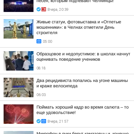
песен, которым подпевают челнинцы!
Вчера, 20:39
Живые статуи, фотовыставка и «Отпетые
мошенники»: в Челнах отметили День
строителя
05:00
Образцовое и недопустимое: в школах начнут
оценивать поведение учеников
08:18
Два рецидивиста попались на угоне машины
и краже велосипеда
06:03
Поймать хороший кадр во время салюта – то
еще удовольствие!
Вчера, 21:57
Микрофон в руки берут камазовцы и, конечно,