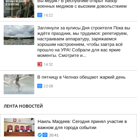
Вы медик? В республике открыт набор
военных медиков с высоким довольствием
16:22
Заглянули за кулисы Дня строителя Пока вы
ждёте праздник, мы трудимся: репетируем,
настраиваем аппаратуру, заряжаемся
хорошим настроением, чтобы завтра всё
прошло на УРА! Собрали для вас яркие
моменты. Смотрите и...
14:52
В пятницу в Челнах обещают жаркий день
20:09
ЛЕНТА НОВОСТЕЙ
Наиль Магдеев: Сегодня принял участие в
важном для города событии
20:41