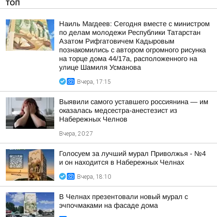
ТОП
Наиль Магдеев: Сегодня вместе с министром
по делам молодежи Республики Татарстан
Азатом Рифгатовичем Кадыровым
познакомились с автором огромного рисунка
на торце дома 44/17а, расположенного на
улице Шамиля Усманова
Вчера, 17:15
Выявили самого уставшего россиянина — им
оказалась медсестра-анестезист из
Набережных Челнов
Вчера, 20:27
Голосуем за лучший мурал Приволжья - №4
и он находится в Набережных Челнах
Вчера, 18:10
В Челнах презентовали новый мурал с
эчпочмаками на фасаде дома