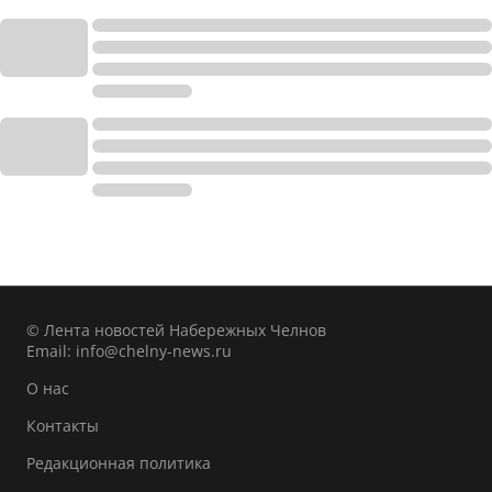
© Лента новостей Набережных Челнов
Email:
info@chelny-news.ru
О нас
Контакты
Редакционная политика