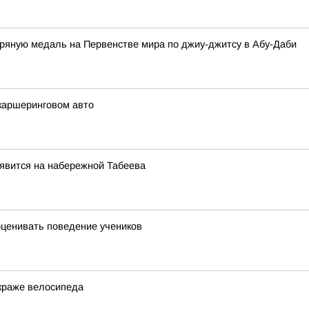
яную медаль на Первенстве мира по джиу-джитсу в Абу-Даби
каршеринговом авто
явится на набережной Табеева
оценивать поведение учеников
 краже велосипеда