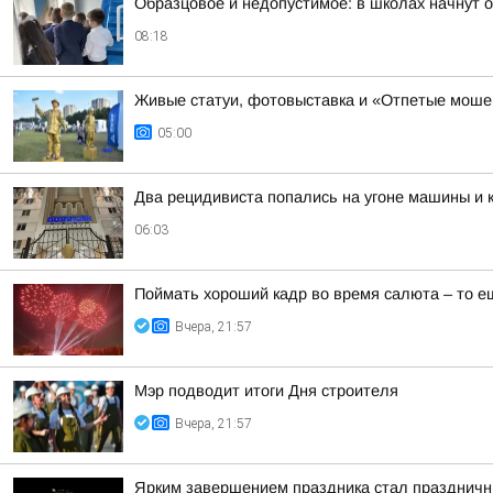
Образцовое и недопустимое: в школах начнут 
08:18
Живые статуи, фотовыставка и «Отпетые моше
05:00
Два рецидивиста попались на угоне машины и 
06:03
Поймать хороший кадр во время салюта – то е
Вчера, 21:57
Мэр подводит итоги Дня строителя
Вчера, 21:57
Ярким завершением праздника стал праздничны