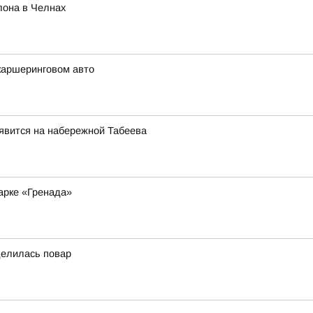
лона в Челнах
каршеринговом авто
явится на набережной Табеева
арке «Гренада»
делилась повар