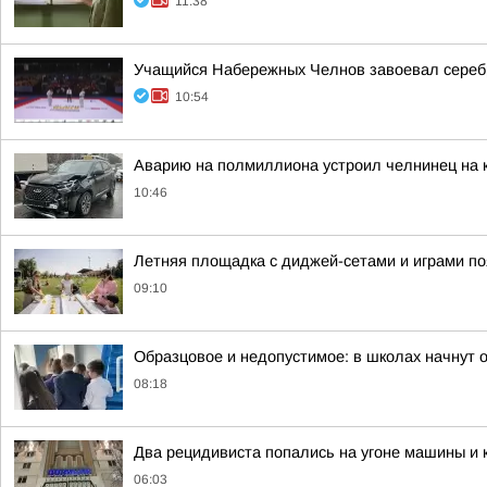
11:38
Учащийся Набережных Челнов завоевал серебр
10:54
Аварию на полмиллиона устроил челнинец на 
10:46
Летняя площадка с диджей-сетами и играми по
09:10
Образцовое и недопустимое: в школах начнут 
08:18
Два рецидивиста попались на угоне машины и
06:03