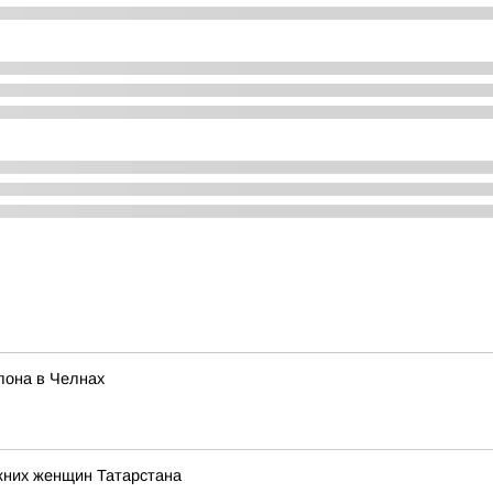
лона в Челнах
жних женщин Татарстана