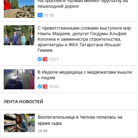
На проспекте Чулман меняют брусчатку на
пешеходной дороге
15:35
С приветственными словами выступили мэр
Наиль Магдеев, депутат Госдумы Альфия
Когогина и замминистра строительства,
архитектуры и ЖКХ Татарстана Ильшат
Гимаев
15:27
В Ивделе медведица с медвежатами вышли
к людям
15:20
ЛЕНТА НОВОСТЕЙ
Воспитательница в Челнах попалась на
краже сыра
15:49