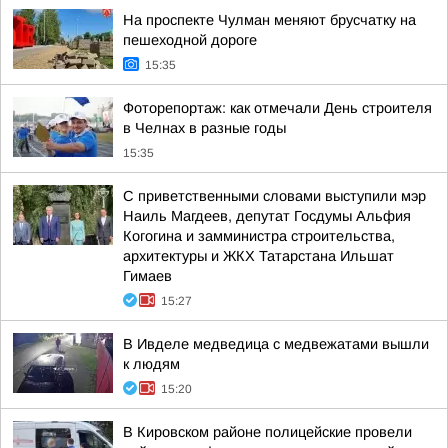
На проспекте Чулман меняют брусчатку на
пешеходной дороге
15:35
Фоторепортаж: как отмечали День строителя
в Челнах в разные годы
15:35
С приветственными словами выступили мэр
Наиль Магдеев, депутат Госдумы Альфия
Когогина и замминистра строительства,
архитектуры и ЖКХ Татарстана Ильшат
Гимаев
15:27
В Ивделе медведица с медвежатами вышли
к людям
15:20
В Кировском районе полицейские провели