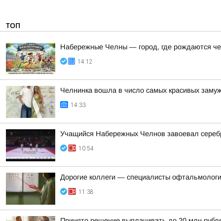
ТОП
Набережные Челны — город, где рождаются ч
14:12
Челнинка вошла в число самых красивых заму
14:33
Учащийся Набережных Челнов завоевал серебр
10:54
Дорогие коллеги — специалисты офтальмологи
11:38
Принято решение выплачивать до 20 млн рублей