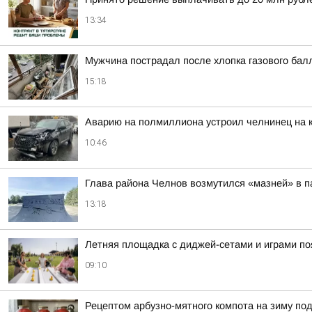
13:34
Мужчина пострадал после хлопка газового бал
15:18
Аварию на полмиллиона устроил челнинец на 
10:46
Глава района Челнов возмутился «мазней» в п
13:18
Летняя площадка с диджей-сетами и играми по
09:10
Рецептом арбузно-мятного компота на зиму по