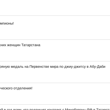
емпионы!
жних женщин Татарстана
яную медаль на Первенстве мира по джиу-джитсу в Абу-Даби
ческого отделения!
 в год всем, кто подпишет контракт с Минобороны РФ в Татарст