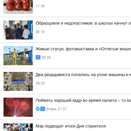
11:39
Образцовое и недопустимое: в школах начнут 
08:18
Живые статуи, фотовыставка и «Отпетые моше
05:00
Два рецидивиста попались на угоне машины и 
06:03
Поймать хороший кадр во время салюта – то е
Вчера, 21:57
Мэр подводит итоги Дня строителя