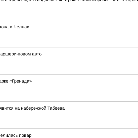
лона в Челнах
каршеринговом авто
арке «Гренада»
явится на набережной Табеева
делилась повар