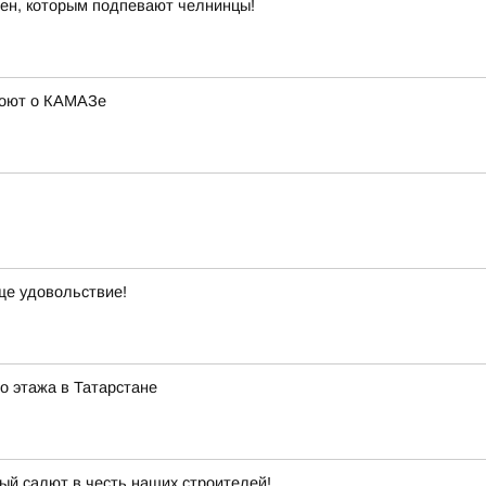
ен, которым подпевают челнинцы!
 поют о КАМАЗе
ще удовольствие!
го этажа в Татарстане
й салют в честь наших строителей!