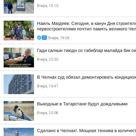
Вчера, 15:10
Наиль Магдеев: Сегодня, в канун Дня строител
первостроителями почтил память великого Чело
Вчера, 19:28
Гади салкын тиюдн со табиблар малайда бик си
Вчера, 20:30
В Челнах суд обязал демонтировать кондицио
Вчера, 16:47
Выходные в Татарстане будут дождливыми
Вчера, 20:08
Сделано в Челнах!. Мощная техника в количес