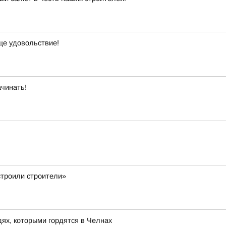
ще удовольствие!
ачинать!
строили строители»
дях, которыми гордятся в Челнах