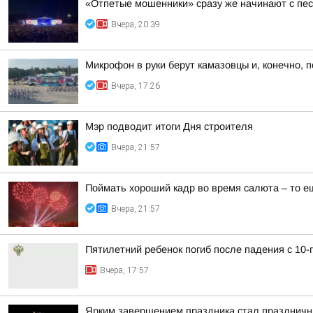
«Отпетые мошенники» сразу же начинают с пес
Вчера, 20:39
Микрофон в руки берут камазовцы и, конечно,
Вчера, 17:26
Мэр подводит итоги Дня строителя
Вчера, 21:57
Поймать хороший кадр во время салюта – то е
Вчера, 21:57
Пятилетний ребенок погиб после падения с 10-
Вчера, 17:57
Ярким завершением праздника стал праздничны