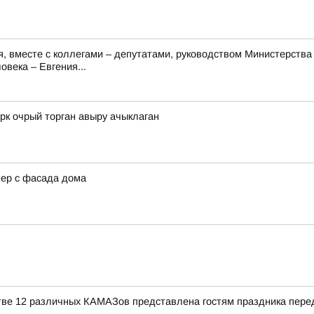
я, вместе с коллегами – депутатами, руководством Министерств
века – Евгения...
рк очрый торган авыру ачыклаган
нер с фасада дома
тве 12 различных КАМАЗов представлена гостям праздника пере