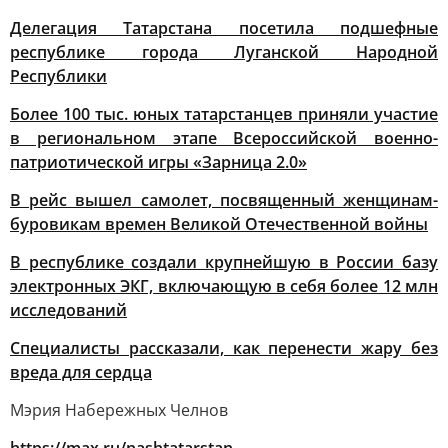
Делегация Татарстана посетила подшефные
республике города Луганской Народной
Республики
Более 100 тыс. юных татарстанцев приняли участие
в региональном этапе Всероссийской военно-
патриотической игры «Зарница 2.0»
В рейс вышел самолет, посвященный женщинам-
буровикам времен Великой Отечественной войны
В республике создали крупнейшую в России базу
электронных ЭКГ, включающую в себя более 12 млн
исследований
Специалисты рассказали, как перенести жару без
вреда для сердца
Мэрия Набережных Челнов