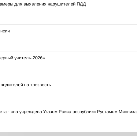
 камеры для выявления нарушителей ПДД
енсии
Первый учитель-2026»
 водителей на трезвость
чета - она учреждена Указом Раиса республики Рустамом Минних