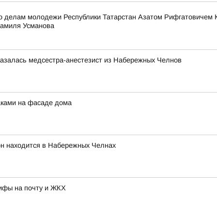
по делам молодежи Республики Татарстан Азатом Рифгатовичем К
Шамиля Усманова
казалась медсестра-анестезист из Набережных Челнов
аками на фасаде дома
он находится в Набережных Челнах
рифы на почту и ЖКХ