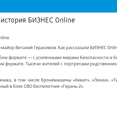
оистория БИЗНЕС Online
line.
айор Виталий Герасимов. Как рассказали БИЗНЕС Online 
бом формате — с усиленными мерами безопасности и бе
чном формате. Тысячи жителей с портретами родственн
ника, в том числе бронемашины «Ахмат», «Линза», «Т
ый в боях СВО беспилотник «Герань-2».