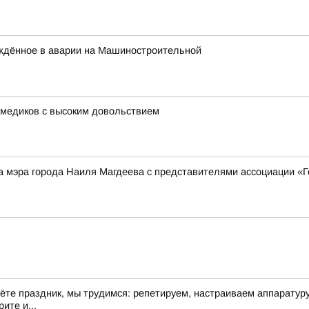
ждённое в аварии на Машиностроительной
 медиков с высоким довольствием
а мэра города Наиля Магдеева с представителями ассоциации «
дёте праздник, мы трудимся: репетируем, настраиваем аппарату
ите и...