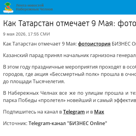
Как Татарстан отмечает 9 Мая: фот
СМИ
9 мая 2026, 17:55
Как Татарстан отмечает 9 Мая:
фотоистория
БИЗНЕС On
Казанский парад принял начальник гарнизона генерал-м
В этом году праздничные мероприятия проходят в осо
городов, где акция «Бессмертный полк» прошла в о
до площади Тысячелетия.
В Набережных Челнах все же по улицам прошла и тех
парка Победы «пролетел» новейший и самый эффективн
Подпишитесь на канал в
Telegram
и в
Max
Источник:
Telegram-канал "БИЗНЕС Online"