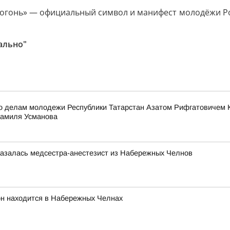
гонь» — официальный символ и манифест молодёжи Росси
ально"
по делам молодежи Республики Татарстан Азатом Рифгатовичем К
Шамиля Усманова
казалась медсестра-анестезист из Набережных Челнов
он находится в Набережных Челнах