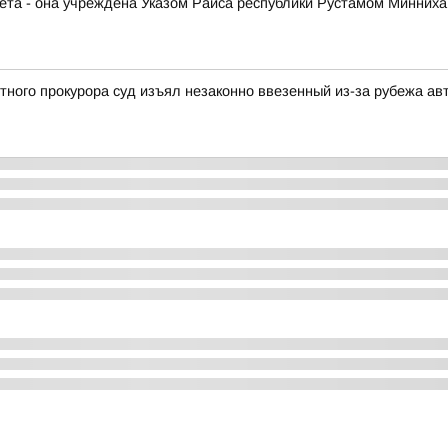
чета - она учреждена Указом Раиса республики Рустамом Минних
ного прокурора суд изъял незаконно ввезенный из-за рубежа а