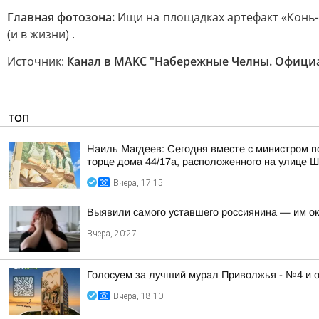
Главная фотозона:
Ищи на площадках артефакт «Конь-о
(и в жизни) .
Источник:
Канал в МАКС "Набережные Челны. Офици
ТОП
Наиль Магдеев: Сегодня вместе с министром 
торце дома 44/17а, расположенного на улице 
Вчера, 17:15
Выявили самого уставшего россиянина — им о
Вчера, 20:27
Голосуем за лучший мурал Приволжья - №4 и 
Вчера, 18:10