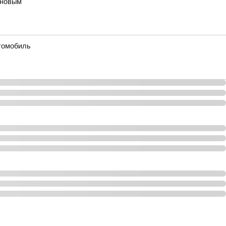
ановым
втомобиль