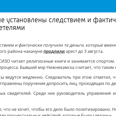
ые установлены следствием и фактич
детелями
дствием и фактически получили те деньги, которые вменя
кого района накануне
продлили
арест до 3 августа.
в СИЗО читает религиозные книги и занимается спортом.
процесса. Бывший мэр Нижнекамска считает, что таким 
осы ведутся медленно. Следователь при этом отметил, 
отправлены поручения допросить лиц, проходящих по де
вых свидетелей. Среди них руководитель управления 
л, что не хочет, чтобы его дело было политизировано.
тех процессуальных действий, которые были сделаны».