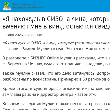
«Я нахожусь в СИЗО, а лица, котор
вменяют мне в вину, остаются сви
СМИ
2 июня 2026, 16:36
«Я нахожусь в СИЗО, а лица, которые установлены сле
— заявил Рамиль Муллин в суде. Экс-главе Нижнекамс
В разговоре с БИЗНЕС Online Муллин рассказал, что 
Набережных Челнах, куда его отправили за неделю до 
Также Муллин сказал, что его дело затянулось, допр
разбросаны по всей стране. Примерно в 50 регионов 
Кроме этого, в суде впервые огласили имена ключе
замглавы района и директор центра «Патриот».
Во время заседания Муллин также несколько раз сказа
Суяргулову «на бездействие следователя в отношении 