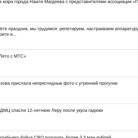
а мэра города Наиля Магдеева с представителями ассоциации «
дёте праздник, мы трудимся: репетируем, настраиваем аппарату
ите и...
Лето с МТС»
зова прислала неприглядные фото с утренней прогулки
КДМЦ спасли 12-летнюю Леру после укуса гадюки
погибшего бойца СВО получить более 3,3 млн рублей