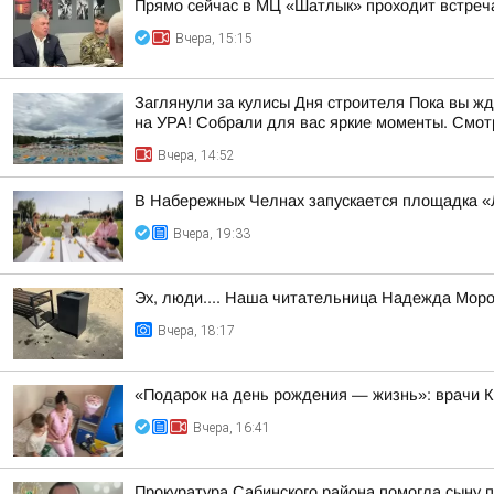
Прямо сейчас в МЦ «Шатлык» проходит встреч
Вчера, 15:15
Заглянули за кулисы Дня строителя Пока вы ж
на УРА! Собрали для вас яркие моменты. Смотр
Вчера, 14:52
В Набережных Челнах запускается площадка «
Вчера, 19:33
Эх, люди.... Наша читательница Надежда Моро
Вчера, 18:17
«Подарок на день рождения — жизнь»: врачи 
Вчера, 16:41
Прокуратура Сабинского района помогла сыну 