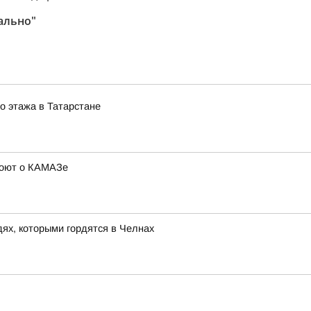
ально"
го этажа в Татарстане
 поют о КАМАЗе
дях, которыми гордятся в Челнах