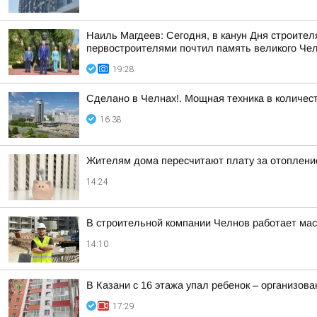
Наиль Магдеев: Сегодня, в канун Дня строител
первостроителями почтил память великого Чело
19:28
Сделано в Челнах!. Мощная техника в количес
16:38
Жителям дома пересчитают плату за отоплени
14:24
В строительной компании Челнов работает мас
14:10
В Казани с 16 этажа упал ребенок – организова
17:29