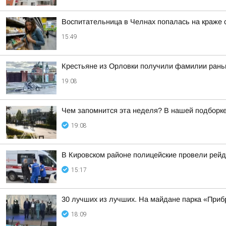
Воспитательница в Челнах попалась на краже 
15:49
Крестьяне из Орловки получили фамилии рань
19:08
Чем запомнится эта неделя? В нашей подборке
19:08
В Кировском районе полицейские провели рей
15:17
30 лучших из лучших. На майдане парка «Прибр
18:09