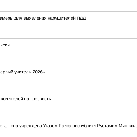
 камеры для выявления нарушителей ПДД
енсии
Первый учитель-2026»
 водителей на трезвость
чета - она учреждена Указом Раиса республики Рустамом Минних