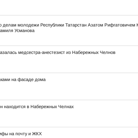
по делам молодежи Республики Татарстан Азатом Рифгатовичем К
Шамиля Усманова
казалась медсестра-анестезист из Набережных Челнов
аками на фасаде дома
он находится в Набережных Челнах
рифы на почту и ЖКХ