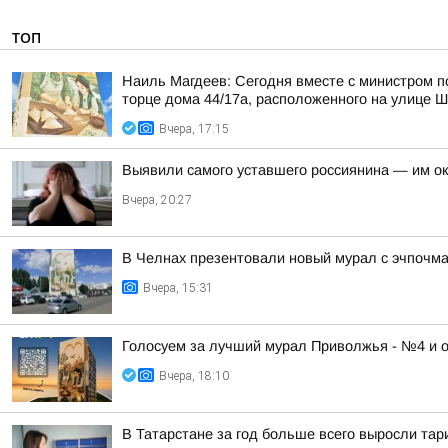
ТОП
Наиль Магдеев: Сегодня вместе с министром 
торце дома 44/17а, расположенного на улице 
Вчера, 17:15
Выявили самого уставшего россиянина — им о
Вчера, 20:27
В Челнах презентовали новый мурал с эчпочм
Вчера, 15:31
Голосуем за лучший мурал Приволжья - №4 и 
Вчера, 18:10
В Татарстане за год больше всего выросли та