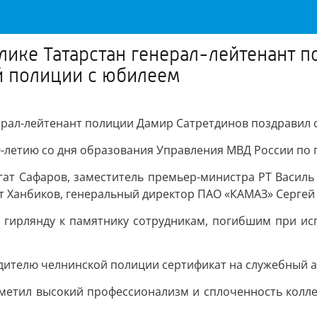
лике Татарстан генерал-лейтенант 
й полиции с юбилеем
нерал-лейтенант полиции Дамир Сатретдинов поздравил
-летию со дня образования Управления МВД России по 
сгат Сафаров, заместитель премьер-министра РТ Васи
т Ханбиков, генеральный директор ПАО «КАМАЗ» Сергей 
 гирлянду к памятнику сотрудникам, погибшим при исп
ителю челнинской полиции сертификат на служебный ав
метил высокий профессионализм и сплоченность колле