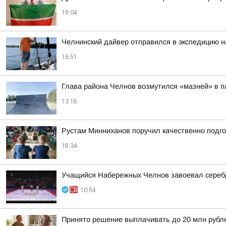
19:04
Челнинский дайвер отправился в экспедицию н
16:51
Глава района Челнов возмутился «мазней» в п
13:18
Рустам Минниханов поручил качественно подго
18:34
Учащийся Набережных Челнов завоевал серебр
10:54
Принято решение выплачивать до 20 млн рублей