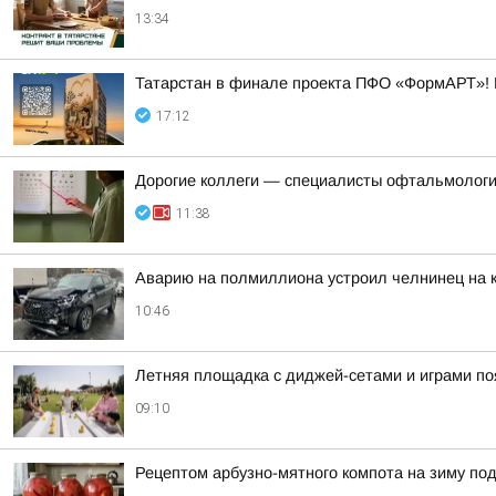
13:34
Татарстан в финале проекта ПФО «ФормАРТ»! 
17:12
Дорогие коллеги — специалисты офтальмологи
11:38
Аварию на полмиллиона устроил челнинец на 
10:46
Летняя площадка с диджей-сетами и играми по
09:10
Рецептом арбузно-мятного компота на зиму по