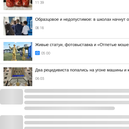
11:39
Образцовое и недопустимое: в школах начнут 
08:18
Живые статуи, фотовыставка и «Отпетые моше
05:00
Два рецидивиста попались на угоне машины и 
06:03