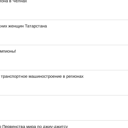
лона в Челнах
жних женщин Татарстана
емпионы!
 транспортное машиностроение в регионах
о Первенства мира по джиу-джитсу