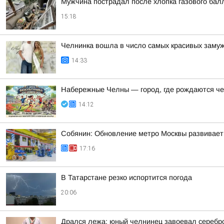
Мужчина пострадал после хлопка газового бал
15:18
Челнинка вошла в число самых красивых заму
14:33
Набережные Челны — город, где рождаются ч
14:12
Собянин: Обновление метро Москвы развивает
17:16
В Татарстане резко испортится погода
20:06
Дрался лежа: юный челнинец завоевал серебр