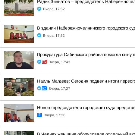
Радик Зиннатов – председатель Набережночелн
Вчера, 17:52
В здании Набережночелнинского городского су
Вчера, 17:52
Прокуратура Сабинского района помогла сыну 
Вчера, 17:43
Наиль Магдеев: Сегодня подвели итоги первог
Вчера, 17:27
Нового председателя городского суда предста
Вчера, 17:26
В Челнах женщина оборудовала отдельный вхо