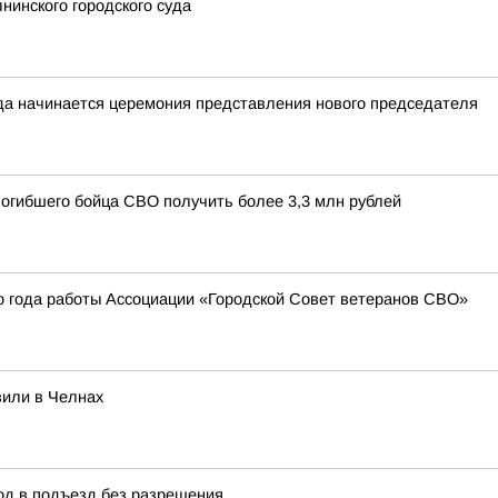
инского городского суда
да начинается церемония представления нового председателя
погибшего бойца СВО получить более 3,3 млн рублей
о года работы Ассоциации «Городской Совет ветеранов СВО»
вили в Челнах
д в подъезд без разрешения