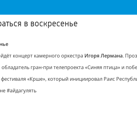
аться в воскресенье
нье
ройдёт концерт камерного оркестра
Игоря Лермана
. Про
з, обладатель гран-при телепроекта «Синяя птица» и по
е фестиваля «Крше», который инициировал Раис Республ
не #айдагулять