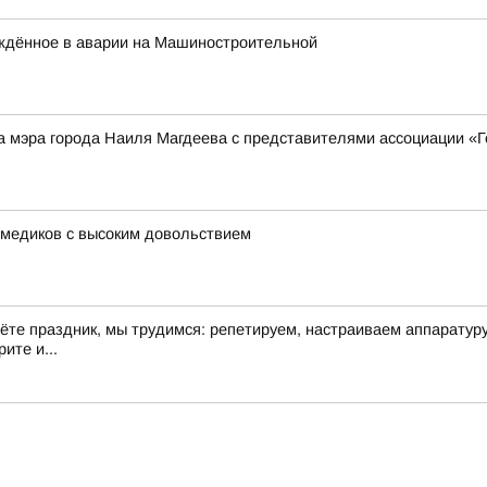
ждённое в аварии на Машиностроительной
а мэра города Наиля Магдеева с представителями ассоциации «
 медиков с высоким довольствием
дёте праздник, мы трудимся: репетируем, настраиваем аппарату
ите и...