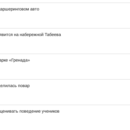
каршеринговом авто
явится на набережной Табеева
арке «Гренада»
делилась повар
оценивать поведение учеников