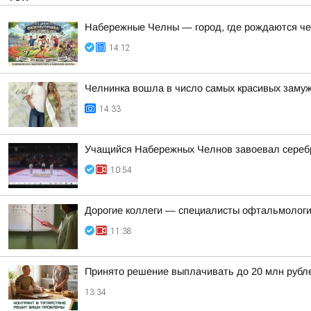
Набережные Челны — город, где рождаются ч
14:12
Челнинка вошла в число самых красивых заму
14:33
Учащийся Набережных Челнов завоевал серебр
10:54
Дорогие коллеги — специалисты офтальмологи
11:38
Принято решение выплачивать до 20 млн рублей
13:34