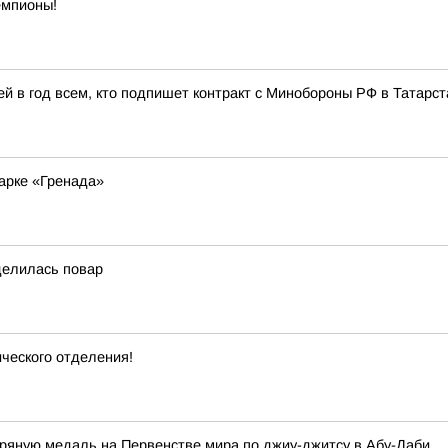
емпионы!
й в год всем, кто подпишет контракт с Минобороны РФ в Татарст
арке «Гренада»
делилась повар
ческого отделения!
яную медаль на Первенстве мира по джиу-джитсу в Абу-Даби