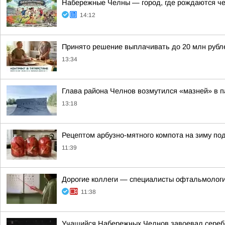
Набережные Челны — город, где рождаются ч
14:12
Принято решение выплачивать до 20 млн рубле
13:34
Глава района Челнов возмутился «мазней» в п
13:18
Рецептом арбузно-мятного компота на зиму по
11:39
Дорогие коллеги — специалисты офтальмологи
11:38
Учащийся Набережных Челнов завоевал серебр